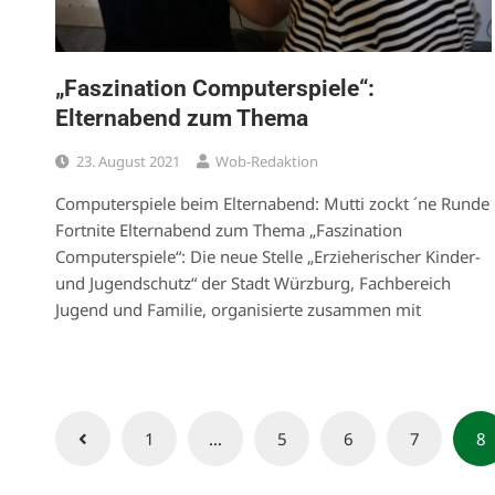
„Faszination Computerspiele“:
Elternabend zum Thema
23. August 2021
Wob-Redaktion
Computerspiele beim Elternabend: Mutti zockt ´ne Runde
Fortnite Elternabend zum Thema „Faszination
Computerspiele“: Die neue Stelle „Erzieherischer Kinder-
und Jugendschutz“ der Stadt Würzburg, Fachbereich
Jugend und Familie, organisierte zusammen mit
Seitennummerierung
1
…
5
6
7
8
der