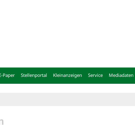
ng
E-Paper
Stellenportal
Kleinanzeigen
Service
Mediadaten
n