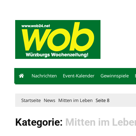
Mediadaten
wob nicht erhalten
Kontakt
Impressum
Bewerbu
Nachrichten
Event-Kalender
Gewinnspiele
Startseite
News
Mitten im Leben
Seite 8
Kategorie:
Mitten im Lebe