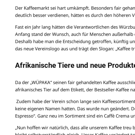
Der Kaffeemarkt sei hart umkämpft. Besonders fair geha
deutlich besser verdienen, hätten es durch den höheren Ve
Fast ein Jahr lang hätten die Verantwortlichen des Würzb
Anfang stand der Wunsch, auch für Menschen außerhalb de
Deshalb habe man die Entscheidung getroffen, künftig u
das neue Vereinslogo aus und trägt den Slogan: „Kaffee t
Afrikanische Tiere und neue Produkt
Da der „WÜPAKA“ seinen fair gehandelten Kaffee ausschlie
afrikanisches Tier auf dem Etikett, der Bestseller-Kaffee na
Zudem habe der Verein schon lange sein Kaffeesortiment
keine eigenen Namen hatten. Das wurde nun geändert. Der 
Espresso“. Ganz neu im Sortiment sind ein Caffè Crema und
„Nun hoffen wir natürlich, dass alle unserem Kaffee treu 
bleibt selbstverständlich gleich. Unser Kaffee verändert t