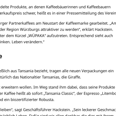
ndelte Produkte, an denen Kaffeebäuerinnen und Kaffeebauern
rkaufspreis schwer, heißt es in einer Pressemitteilung des Verein
urger Partnerkaffees am Neustart der Kaffeemarke gearbeitet. „A
r Region Würzburgs attraktiver zu werden“, erklärt Hackstein.
nter dem Kürzel „WÜPAKA“ aufzutreten. Entsprechend sieht auch
rinken. Leben verändern.“
e
ßlich aus Tansania bezieht, tragen alle neuen Verpackungen ein
türlich das Nationaltier Tansanias, die Giraffe.
 erweitern wollen. Im Weg stand ihm dabei, dass seine Produkte
Kaffee heißt ab sofort „Tansania Classic“, der Espresso „Litemb
 ein biozertifizierter Robusta.
bleiben“, sagt Geschäftsführer Hackstein. „Sein leckerer Geschma
atsächlich Leben. Dafür sind wir allen dankbar, die dies mit ihrem