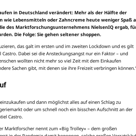
aufen in Deutschland verändert: Mehr als der Hälfte der
 wie Lebensmitteln oder Zahncreme heute weniger Spaß a
udie des Marktforschungsunternehmens NielsenIQ ergab, fü
den. Die Folge: Sie gehen seltener shoppen.
zieren, das galt im ersten und im zweiten Lockdown und es gilt
Castro. Dabei sei die Ansteckungsangst nur ein Faktor – und
enschen wollten nicht mehr so viel Zeit mit dem Einkaufen
dere Sachen gibt, mit denen sie ihre Freizeit verbringen können.
uf
 einzukaufen und dann möglichst alles auf einen Schlag zu
geriemarkt oder um schnell noch ein bisschen Aufschnitt an der
iel Castro.
er Marktforscher nennt zum «Big Trolley« – dem großen
erst in der Pandemie damit begonnen, solche großen Vorratskäu