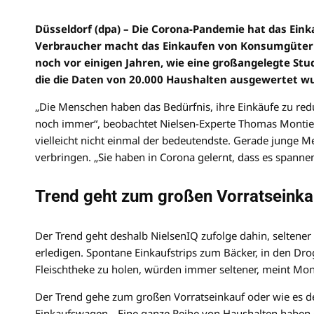
Düsseldorf (dpa) – Die Corona-Pandemie hat das Eink
Verbraucher macht das Einkaufen von Konsumgütern
noch vor einigen Jahren, wie eine großangelegte St
die die Daten von 20.000 Haushalten ausgewertet wur
„Die Menschen haben das Bedürfnis, ihre Einkäufe zu redu
noch immer“, beobachtet Nielsen-Experte Thomas Montiel 
vielleicht nicht einmal der bedeutendste. Gerade junge M
verbringen. „Sie haben in Corona gelernt, dass es spannen
Trend geht zum großen Vorratseinka
Der Trend geht deshalb NielsenIQ zufolge dahin, seltener
erledigen. Spontane Einkaufstrips zum Bäcker, in den Dro
Fleischtheke zu holen, würden immer seltener, meint Mont
Der Trend gehe zum großen Vorratseinkauf oder wie es d
Einkaufswagen. „Eine ganze Reihe von Haushalten haben 