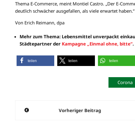
Thema E-Commerce, meint Montiel Castro. „Der E-Comm
deutlich schwächer ausgefallen, als viele erwartet haben.“
Von Erich Reimann, dpa
Mehr zum Thema: Lebensmittel unverpackt einkaufe
Städtepartner der
Kampagne „Einmal ohne, bitte“
.
teilen
teilen
teilen
Corona
Beitragsnavigation
Vorheriger Beitrag