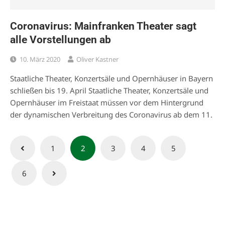
Coronavirus: Mainfranken Theater sagt
alle Vorstellungen ab
10. März 2020
Oliver Kastner
Staatliche Theater, Konzertsäle und Opernhäuser in Bayern
schließen bis 19. April Staatliche Theater, Konzertsäle und
Opernhäuser im Freistaat müssen vor dem Hintergrund
der dynamischen Verbreitung des Coronavirus ab dem 11.
Seitennummerierung
1
2
3
4
5
der
6
Beiträge