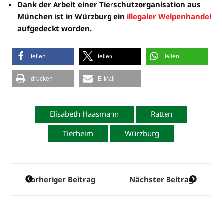
Dank der Arbeit einer Tierschutzorganisation aus
München ist in Würzburg ein
illegaler Welpenhandel
aufgedeckt worden.
teilen
teilen
teilen
drucken
E-Mail
Elisabeth Haasmann
Ratten
Tierheim
Würzburg
Beitragsnavigation
Vorheriger Beitrag
Nächster Beitrag