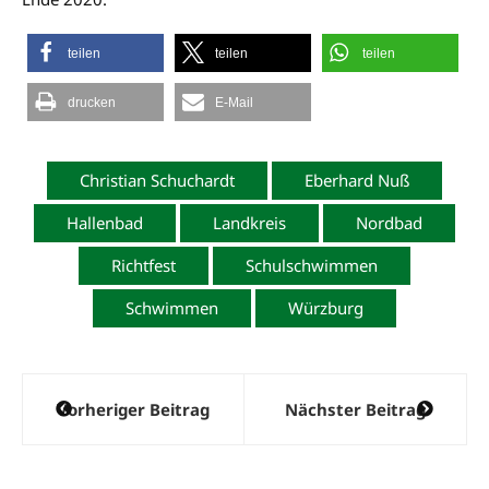
teilen
teilen
teilen
drucken
E-Mail
Christian Schuchardt
Eberhard Nuß
Hallenbad
Landkreis
Nordbad
Richtfest
Schulschwimmen
Schwimmen
Würzburg
Beitragsnavigation
Vorheriger Beitrag
Nächster Beitrag