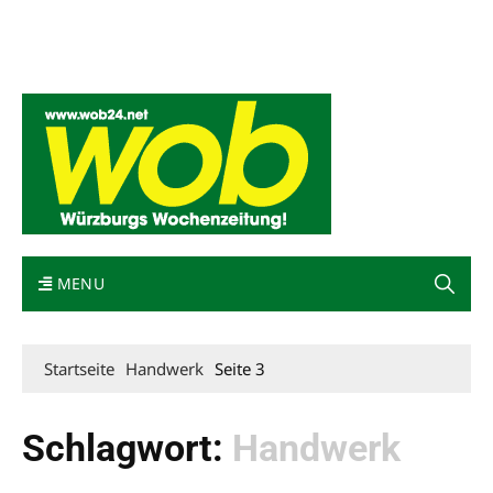
Mediadaten
wob nicht erhalten
Kontakt
Impressum
Bewerbung
MENU
Startseite
Handwerk
Seite 3
Schlagwort:
Handwerk