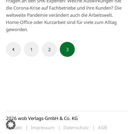
Fragen an den SHK-Experten: Welche Auswirkungen hat
die Corona-Krise auf Fachbetriebe und ihre Kunden? Die
weltweite Pandemie verändert auch die Arbeitswelt.
Home-Office oder Kurzarbeit sind für viele zum Alltag
geworden.
Seitennummerierung
1
2
3
der
Beiträge
2026 wob Verlags-GmbH & Co. KG
Kontakt
Impressum
Datenschutz
AGB