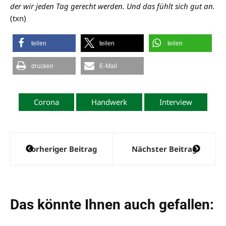
der wir jeden Tag gerecht werden. Und das fühlt sich gut an.
(txn)
teilen
teilen
teilen
drucken
E-Mail
Corona
Handwerk
Interview
Beitragsnavigation
Vorheriger Beitrag
Nächster Beitrag
Das könnte Ihnen auch gefallen: