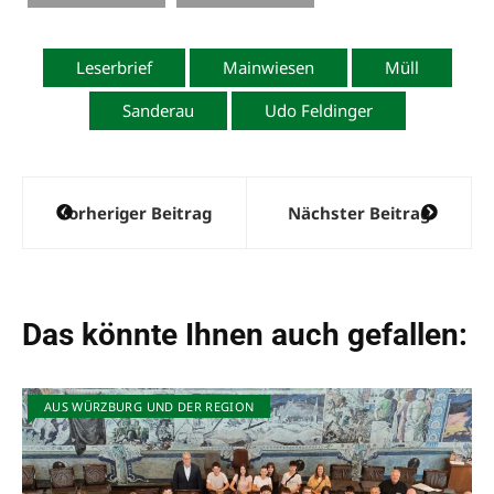
Leserbrief
Mainwiesen
Müll
Sanderau
Udo Feldinger
Beitragsnavigation
Vorheriger Beitrag
Nächster Beitrag
Das könnte Ihnen auch gefallen:
AUS WÜRZBURG UND DER REGION