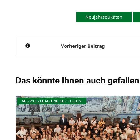
Neujahrsdukaten
Beitragsnavigation
Vorheriger Beitrag
Das könnte Ihnen auch gefallen
AUS WÜRZBURG UND DER REGION