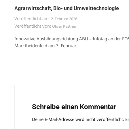
Agrarwirtschaft, Bio- und Umwelttechnologie
Veröffentlicht am:
2. Februar 2026
Veröffentlicht von:
Oliver Kastner
Innovative Ausbildungsrichtung ABU – Infotag an der FO
Marktheidenfeld am 7. Februar
Schreibe einen Kommentar
Deine E-Mail-Adresse wird nicht veröffentlicht.
Alternative:
E