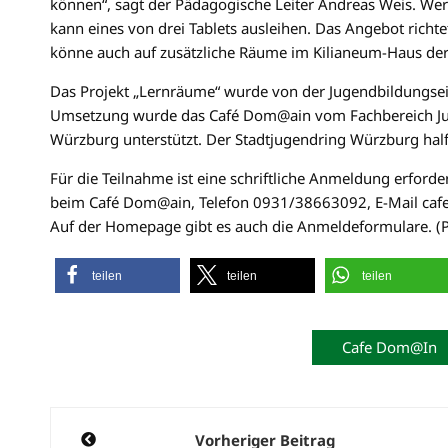
können“, sagt der Pädagogische Leiter Andreas Weis. We
kann eines von drei Tablets ausleihen. Das Angebot richte
könne auch auf zusätzliche Räume im Kilianeum-Haus der 
Das Projekt „Lernräume“ wurde von der Jugendbildungsei
Umsetzung wurde das Café Dom@ain vom Fachbereich Ju
Würzburg unterstützt. Der Stadtjugendring Würzburg half
Für die Teilnahme ist eine schriftliche Anmeldung erforde
beim Café Dom@ain, Telefon 0931/38663092, E-Mail caf
Auf der Homepage gibt es auch die Anmeldeformulare. 
teilen
teilen
teilen
Cafe Dom@in
Beitragsnavigation
Vorheriger Beitrag