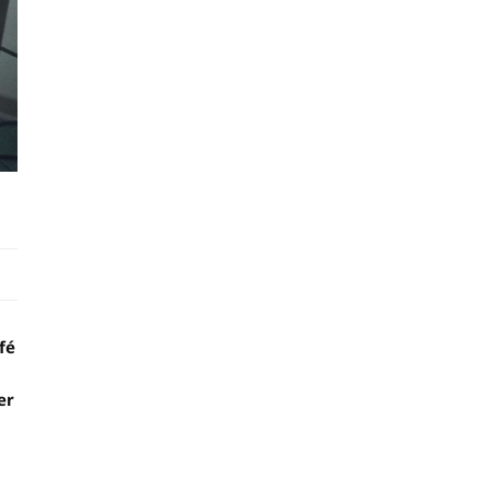
fé
er