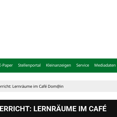
ng
E-Paper
Stellenportal
Kleinanzeigen
Service
Mediadaten
erricht: Lernräume im Café Dom@in
ERRICHT: LERNRÄUME IM CAFÉ