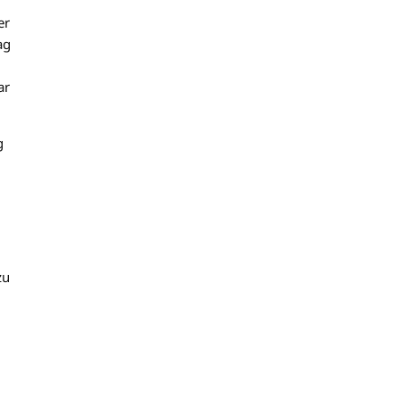
m
er
ag
ar
g
zu