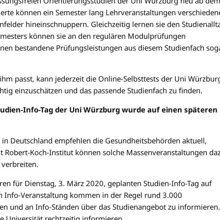
lassungsfreien Orientierungsstudien der Uni Würzburg neu ab de
erte können ein Semester lang Lehrveranstaltungen verschieden
felder hineinschnuppern. Gleichzeitig lernen sie den Studienallt
emesters können sie an den regulären Modulprüfungen
nnen bestandene Prüfungsleistungen aus diesem Studienfach sog
ihm passt, kann jederzeit die Online-Selbsttests der Uni Würzbur
htig einzuschätzen und das passende Studienfach zu finden.
tudien-Info-Tag der Uni Würzburg wurde auf einen späteren
in Deutschland empfehlen die Gesundheitsbehörden aktuell,
t Robert-Koch-Institut können solche Massenveranstaltungen da
 verbreiten.
en für Dienstag, 3. März 2020, geplanten Studien-Info-Tag auf
den Info-Veranstaltung kommen in der Regel rund 3.000
rägen und an Info-Ständen über das Studienangebot zu informieren.
 Universität rechtzeitig informieren.