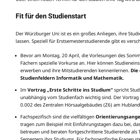
Fit für den Studienstart
Der Würzburger Uni ist es ein großes Anliegen, ihre Studi
lassen. Speziell für Erstsemesterstudierende gibt es vers
Bevor am Montag, 20 April, die Vorlesungen des Somme
Fächern spezielle Vorkurse an. Hier können Studieneinst
erwerben und ihre Mitstudierenden kennenlernen.
Die 
Studienfeldern Informatik und Mathematik.
Im
Vortrag „Erste Schritte ins Studium“
spricht Stud
unabhängig vom Studienfach wichtig sind. Der Vortrag
0.002 des Zentralen Hörsaalgebäudes (Z6) am Hubland 
Fachspezifisch sind die vielfältigen
Orientierungsang
tragen zum Beispiel mit Einführungstagen dazu bei, dass
betreuen und beraten fortgeschrittene Studierende als
Semestern ihrs Studiums. Für fachspezifische Fragen st