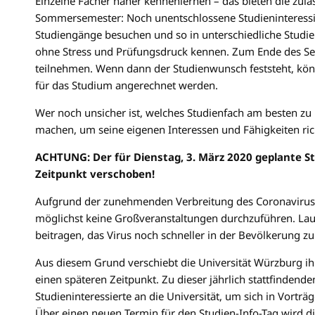
Einzelne Fächer näher kennenlernen – das bieten die zu
Sommersemester: Noch unentschlossene Studieninteressi
Studiengänge besuchen und so in unterschiedliche Studien
ohne Stress und Prüfungsdruck kennen. Zum Ende des S
teilnehmen. Wenn dann der Studienwunsch feststeht, kö
für das Studium angerechnet werden.
Wer noch unsicher ist, welches Studienfach am besten zu 
machen, um seine eigenen Interessen und Fähigkeiten ric
ACHTUNG: Der für Dienstag, 3. März 2020 geplante S
Zeitpunkt verschoben!
Aufgrund der zunehmenden Verbreitung des Coronavirus 
möglichst keine Großveranstaltungen durchzuführen. Lau
beitragen, das Virus noch schneller in der Bevölkerung zu
Aus diesem Grund verschiebt die Universität Würzburg ihr
einen späteren Zeitpunkt. Zu dieser jährlich stattfinden
Studieninteressierte an die Universität, um sich in Vort
Über einen neuen Termin für den Studien-Info-Tag wird die