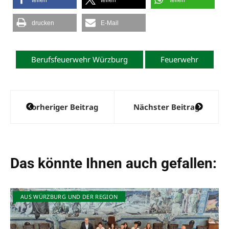
drucken
E-Mail
Berufsfeuerwehr Würzburg
Feuerwehr
Beitragsnavigation
Vorheriger Beitrag
Nächster Beitrag
Das könnte Ihnen auch gefallen:
AUS WÜRZBURG UND DER REGION