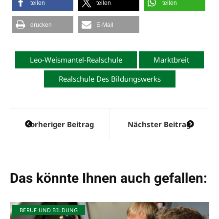
teilen
teilen
teilen
drucken
E-Mail
Leo-Weismantel-Realschule
Marktbreit
Realschule Des Bildungswerks
Beitragsnavigation
Vorheriger Beitrag
Nächster Beitrag
Das könnte Ihnen auch gefallen:
BERUF UND BILDUNG