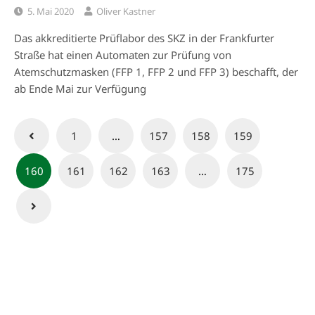
5. Mai 2020
Oliver Kastner
Das akkreditierte Prüflabor des SKZ in der Frankfurter
Straße hat einen Automaten zur Prüfung von
Atemschutzmasken (FFP 1, FFP 2 und FFP 3) beschafft, der
ab Ende Mai zur Verfügung
Seitennummerierung
1
…
157
158
159
der
160
161
162
163
…
175
Beiträge