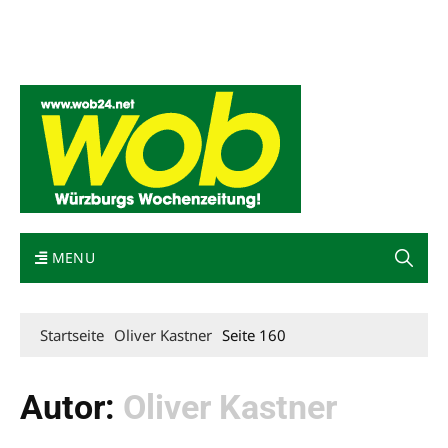
Mediadaten
wob nicht erhalten
Kontakt
Impressum
Bewerbung
MENU
Startseite
Oliver Kastner
Seite 160
Autor:
Oliver Kastner