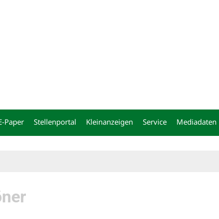
ng
E-Paper
Stellenportal
Kleinanzeigen
Service
Mediadaten
öner