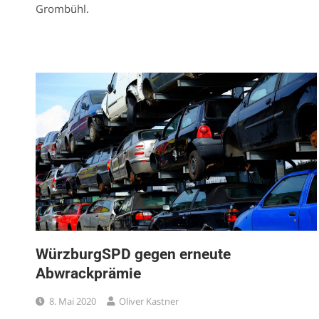
Grombühl.
WürzburgSPD gegen erneute
Abwrackprämie
8. Mai 2020
Oliver Kastner