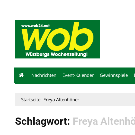
Mediadaten
wob nicht erhalten
Kontakt
Impressum
Bewerbu
Nachrichten
Event-Kalender
Gewinnspiele
Startseite
Freya Altenhöner
Schlagwort:
Freya Altenh