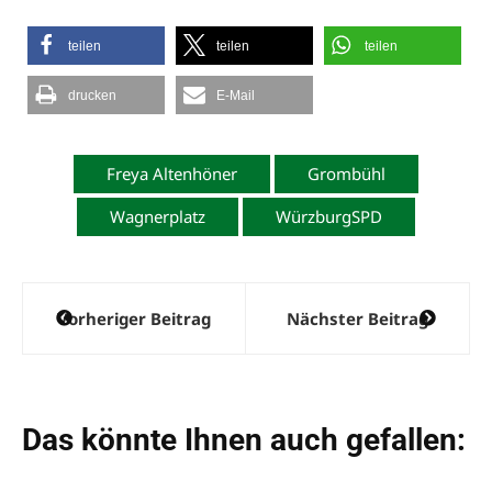
teilen
teilen
teilen
drucken
E-Mail
Freya Altenhöner
Grombühl
Wagnerplatz
WürzburgSPD
Beitragsnavigation
Vorheriger Beitrag
Nächster Beitrag
Das könnte Ihnen auch gefallen: