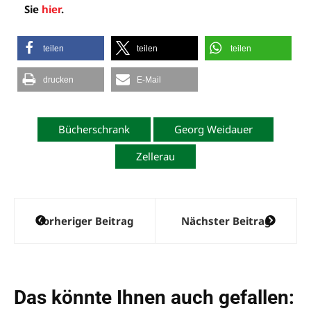
Sie
hier
.
teilen
teilen
teilen
drucken
E-Mail
Bücherschrank
Georg Weidauer
Zellerau
Beitragsnavigation
Vorheriger Beitrag
Nächster Beitrag
Das könnte Ihnen auch gefallen: