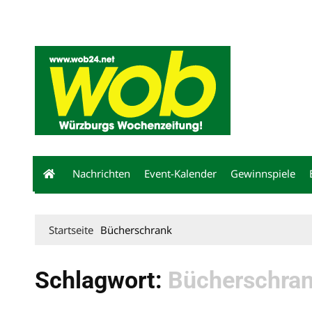
Mediadaten
wob nicht erhalten
Kontakt
Impressum
Bewerbu
Nachrichten
Event-Kalender
Gewinnspiele
Startseite
Bücherschrank
Schlagwort:
Bücherschra