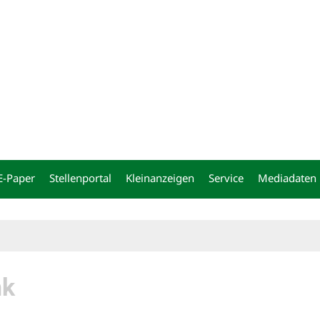
ng
E-Paper
Stellenportal
Kleinanzeigen
Service
Mediadaten
nk