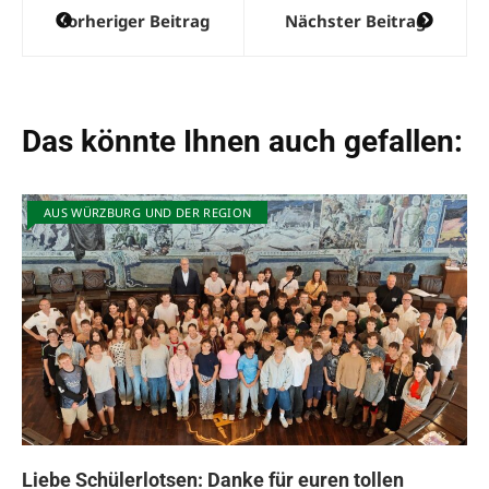
Beitragsnavigation
Vorheriger Beitrag
Nächster Beitrag
Das könnte Ihnen auch gefallen:
AUS WÜRZBURG UND DER REGION
Liebe Schülerlotsen: Danke für euren tollen