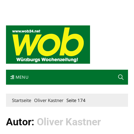
Mediadaten
wob nicht erhalten
Kontakt
Impressum
Bewerbung
MENU
Startseite
Oliver Kastner
Seite 174
Autor:
Oliver Kastner