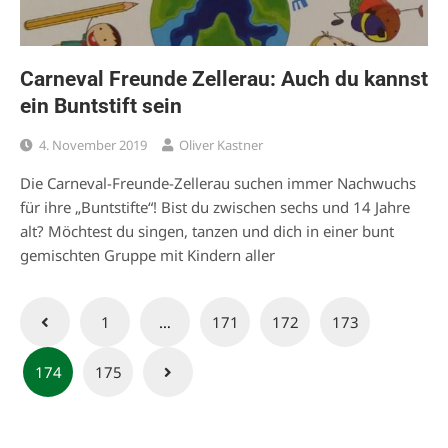
Carneval Freunde Zellerau: Auch du kannst
ein Buntstift sein
4. November 2019
Oliver Kastner
Die Carneval-Freunde-Zellerau suchen immer Nachwuchs
für ihre „Buntstifte“! Bist du zwischen sechs und 14 Jahre
alt? Möchtest du singen, tanzen und dich in einer bunt
gemischten Gruppe mit Kindern aller
Seitennummerierung
1
…
171
172
173
der
174
175
Beiträge