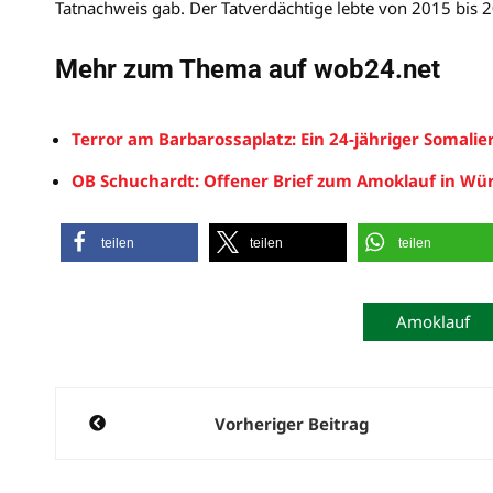
Tatnachweis gab. Der Tatverdächtige lebte von 2015 bis 2
Mehr zum Thema auf wob24.net
Terror am Barbarossaplatz: Ein 24-jähriger Somalie
OB Schuchardt: Offener Brief zum Amoklauf in Wü
teilen
teilen
teilen
Amoklauf
Beitragsnavigation
Vorheriger Beitrag