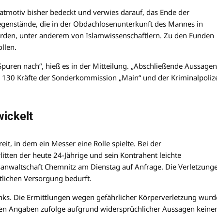
Tatmotiv bisher bedeckt und verwies darauf, das Ende der
Gegenstände, die in der Obdachlosenunterkunft des Mannes in
den, unter anderem von Islamwissenschaftlern. Zu den Funden
llen.
Spuren nach“, hieß es in der Mitteilung. „Abschließende Aussagen
s 130 Kräfte der Sonderkommission „Main“ und der Kriminalpolize
wickelt
eit, in dem ein Messer eine Rolle spielte. Bei der
itten der heute 24-Jährige und sein Kontrahent leichte
tsanwaltschaft Chemnitz am Dienstag auf Anfrage. Die Verletzung
tlichen Versorgung bedurft.
nks. Die Ermittlungen wegen gefährlicher Körperverletzung wur
s den Angaben zufolge aufgrund widersprüchlicher Aussagen keine