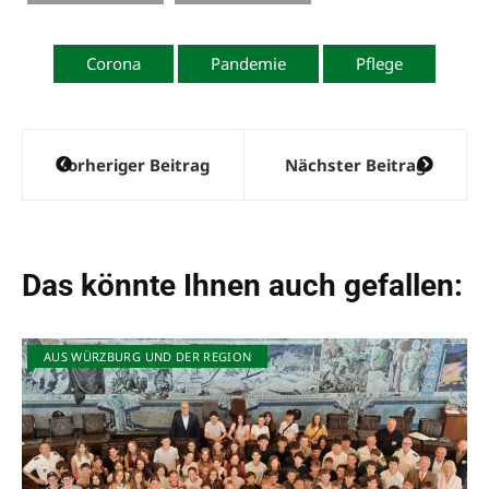
Corona
Pandemie
Pflege
Beitragsnavigation
Vorheriger Beitrag
Nächster Beitrag
Das könnte Ihnen auch gefallen:
AUS WÜRZBURG UND DER REGION