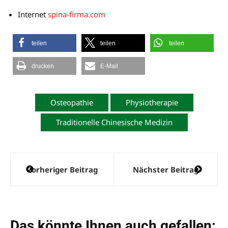
Internet
spina-firma.com
teilen
teilen
teilen
drucken
E-Mail
Osteopathie
Physiotherapie
Traditionelle Chinesische Medizin
Beitragsnavigation
Vorheriger Beitrag
Nächster Beitrag
Das könnte Ihnen auch gefallen: