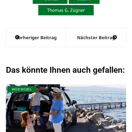
Thomas G. Zügner
Beitragsnavigation
Vorheriger Beitrag
Nächster Beitrag
Das könnte Ihnen auch gefallen:
WOB MOBIL