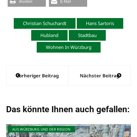
drucken
E-Mail
Christian Schuchardt
Hans Sartoris
Hubland
Stadtbau
Wohnen In Würzburg
Beitragsnavigation
Vorheriger Beitrag
Nächster Beitrag
Das könnte Ihnen auch gefallen:
AUS WÜRZBURG UND DER REGION