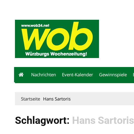
Mediadaten
wob nicht erhalten
Kontakt
Impressum
Bewerbu
Nachrichten
Event-Kalender
Gewinnspiele
Startseite
Hans Sartoris
Schlagwort:
Hans Sartoris