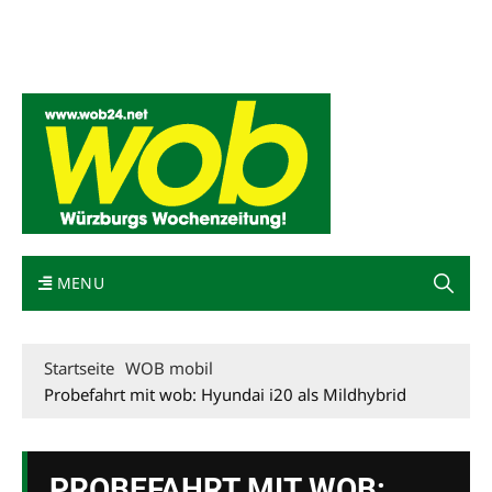
Mediadaten
wob nicht erhalten
Kontakt
Impressum
Bewerbung
MENU
Startseite
WOB mobil
Probefahrt mit wob: Hyundai i20 als Mildhybrid
PROBEFAHRT MIT WOB: