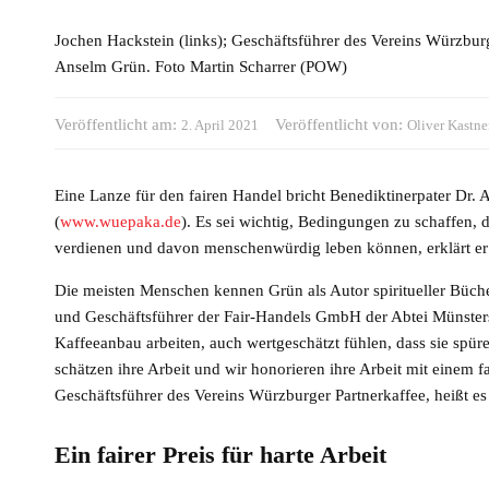
Jochen Hackstein (links); Geschäftsführer des Vereins Würzburg
Anselm Grün. Foto Martin Scharrer (POW)
Veröffentlicht am:
Veröffentlicht von:
2. April 2021
Oliver Kastne
Eine Lanze für den fairen Handel bricht Benediktinerpater Dr.
(
www.wuepaka.de
). Es sei wichtig, Bedingungen zu schaffen,
verdienen und davon menschenwürdig leben können, erklärt er
Die meisten Menschen kennen Grün als Autor spiritueller Bücher
und Geschäftsführer der Fair-Handels GmbH der Abtei Münstersc
Kaffeeanbau arbeiten, auch wertgeschätzt fühlen, dass sie spür
schätzen ihre Arbeit und wir honorieren ihre Arbeit mit einem f
Geschäftsführer des Vereins Würzburger Partnerkaffee, heißt es 
Ein fairer Preis für harte Arbeit