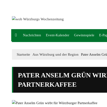
Mediadaten
wob nicht erhalten
Kontakt
Impressum
Bewerbung
Nachrichten
Event-Kalender
Gewinnspiele
E-Pa
Startseite
Aus Würzburg und der Region
Pater Anselm Grü
PATER ANSELM GRÜN WI
PARTNERKAFFEE