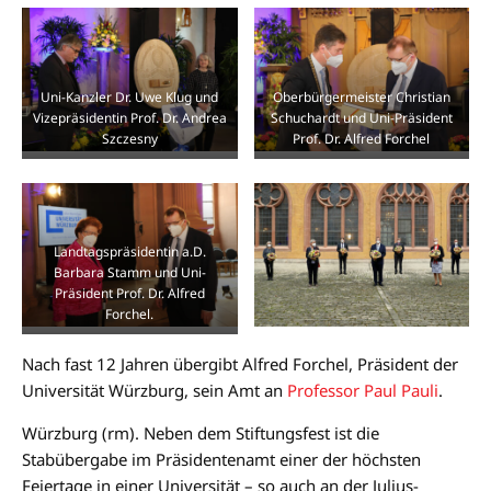
Uni-Kanzler Dr. Uwe Klug und
Oberbürgermeister Christian
Vizepräsidentin Prof. Dr. Andrea
Schuchardt und Uni-Präsident
Szczesny
Prof. Dr. Alfred Forchel
Landtagspräsidentin a.D.
Barbara Stamm und Uni-
Präsident Prof. Dr. Alfred
Forchel.
Nach fast 12 Jahren übergibt Alfred Forchel, Präsident der
Universität Würzburg, sein Amt an
Professor Paul Pauli
.
Würzburg (rm). Neben dem Stiftungsfest ist die
Stabübergabe im Präsidentenamt einer der höchsten
Feiertage in einer Universität – so auch an der Julius-