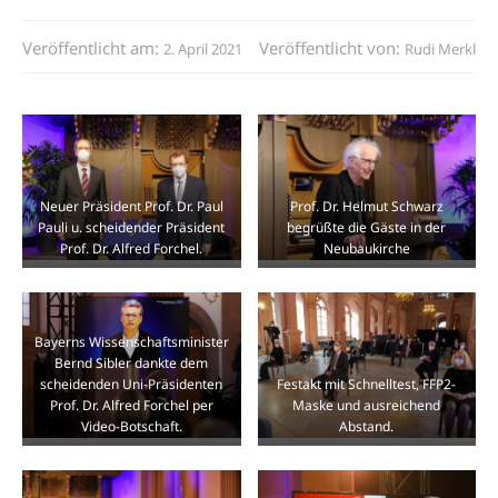
Veröffentlicht am:
Veröffentlicht von:
2. April 2021
Rudi Merkl
Neuer Präsident Prof. Dr. Paul
Prof. Dr. Helmut Schwarz
Pauli u. scheidender Präsident
begrüßte die Gäste in der
Prof. Dr. Alfred Forchel.
Neubaukirche
Bayerns Wissenschaftsminister
Bernd Sibler dankte dem
scheidenden Uni-Präsidenten
Festakt mit Schnelltest, FFP2-
Prof. Dr. Alfred Forchel per
Maske und ausreichend
Video-Botschaft.
Abstand.