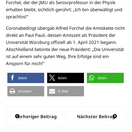
Forchel, der der JMU als Seniorprofessor in der Physik
erhalten bleibt, sichtlich gerührt: „Ich bin überwältigt und
sprachlos!“
Coronabedingt übergab Alfred Forchel die Amtskette nicht
direkt an Paul Pauli, dessen Amtszeit als Präsident der
Universität Würzburg offiziell ab 1. April 2021 begann.
Abschließend betonte der neue Präsident: „Die Universität
ist auf einem sehr guten Weg. Ihre Erfolge sind ein
Ansporn für mich!“
teilen
teilen
teilen
drucken
E-Mail
Beitragsnavigation
Vorheriger Beitrag
Nächster Beitrag