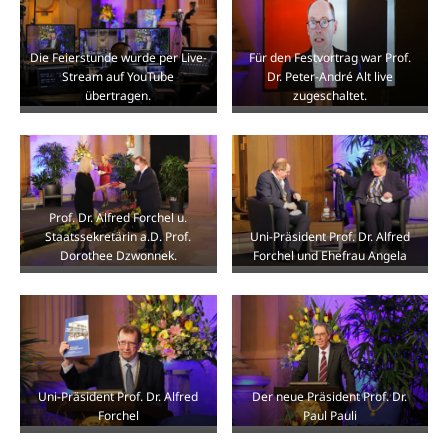
Die Feierstunde wurde per Live-
Für den Festvortrag war Prof.
Stream auf YouTube
Dr. Peter-André Alt live
übertragen.
zugeschaltet.
Prof. Dr. Alfred Forchel u.
Staatssekretärin a.D. Prof.
Uni-Präsident Prof. Dr. Alfred
Dorothee Dzwonnek.
Forchel und Ehefrau Angela
Uni-Präsident Prof. Dr. Alfred
Der neue Präsident Prof. Dr.
Forchel
Paul Pauli