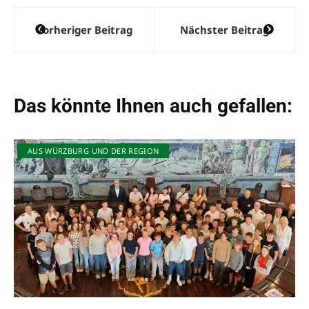
Beitragsnavigation
Vorheriger Beitrag
Nächster Beitrag
Das könnte Ihnen auch gefallen:
AUS WÜRZBURG UND DER REGION