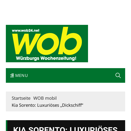
Mediadaten
wob nicht erhalten
Kontakt
Impressum
Bewerbung
MENU
Startseite
WOB mobil
Kia Sorento: Luxuriöses „Dickschiff“
KIA SORENTO: LUXURIÖSES