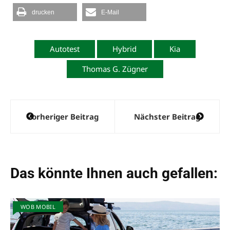
drucken
E-Mail
Autotest
Hybrid
Kia
Thomas G. Zügner
Beitragsnavigation
Vorheriger Beitrag
Nächster Beitrag
Das könnte Ihnen auch gefallen:
WOB MOBIL