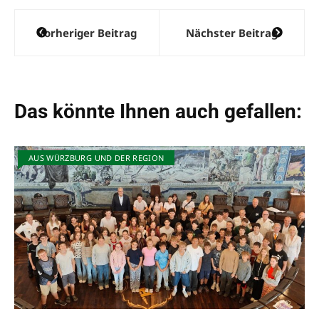
Beitragsnavigation
Vorheriger Beitrag
Nächster Beitrag
Das könnte Ihnen auch gefallen:
AUS WÜRZBURG UND DER REGION