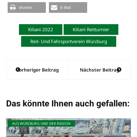
drucken
E-Mail
Kiliani 2022
Kiliani Reitturnier
Reit- Und Fahrsportverein Würzburg
Beitragsnavigation
Vorheriger Beitrag
Nächster Beitrag
Das könnte Ihnen auch gefallen:
AUS WÜRZBURG UND DER REGION