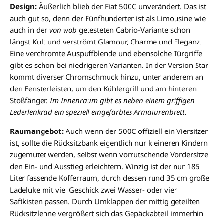
Design:
Äußerlich blieb der Fiat 500C unverändert. Das ist
auch gut so, denn der Fünfhunderter ist als Limousine wie
auch in der
von wob
getesteten Cabrio-Variante schon
längst Kult und verströmt Glamour, Charme und Eleganz.
Eine verchromte Auspuffblende und ebensolche Türgriffe
gibt es schon bei niedrigeren Varianten. In der Version Star
kommt diverser Chromschmuck hinzu, unter anderem an
den Fensterleisten, um den Kühlergrill und am hinteren
Stoßfänger.
Im Innenraum gibt es neben einem griffigen
Lederlenkrad ein speziell eingefärbtes Armaturenbrett
.
Raumangebot:
Auch wenn der 500C offiziell ein Viersitzer
ist, sollte die Rücksitzbank eigentlich nur kleineren Kindern
zugemutet werden, selbst wenn vorrutschende Vordersitze
den Ein- und Ausstieg erleichtern. Winzig ist der nur 185
Liter fassende Kofferraum, durch dessen rund 35 cm große
Ladeluke mit viel Geschick zwei Wasser- oder vier
Saftkisten passen. Durch Umklappen der mittig geteilten
Rücksitzlehne vergrößert sich das Gepäckabteil immerhin