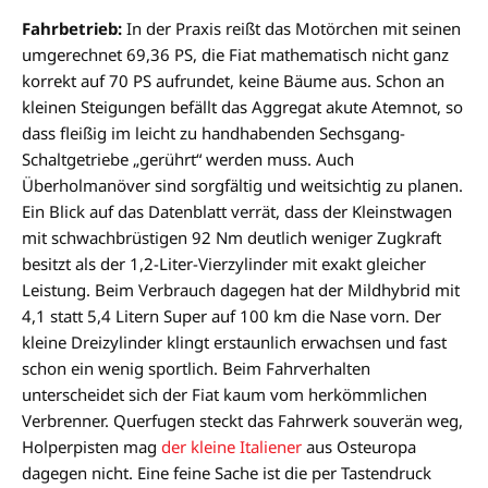
Fahrbetrieb:
In der Praxis reißt das Motörchen mit seinen
umgerechnet 69,36 PS, die Fiat mathematisch nicht ganz
korrekt auf 70 PS aufrundet, keine Bäume aus. Schon an
kleinen Steigungen befällt das Aggregat akute Atemnot, so
dass fleißig im leicht zu handhabenden Sechsgang-
Schaltgetriebe „gerührt“ werden muss. Auch
Überholmanöver sind sorgfältig und weitsichtig zu planen.
Ein Blick auf das Datenblatt verrät, dass der Kleinstwagen
mit schwachbrüstigen 92 Nm deutlich weniger Zugkraft
besitzt als der 1,2-Liter-Vierzylinder mit exakt gleicher
Leistung. Beim Verbrauch dagegen hat der Mildhybrid mit
4,1 statt 5,4 Litern Super auf 100 km die Nase vorn. Der
kleine Dreizylinder klingt erstaunlich erwachsen und fast
schon ein wenig sportlich. Beim Fahrverhalten
unterscheidet sich der Fiat kaum vom herkömmlichen
Verbrenner. Querfugen steckt das Fahrwerk souverän weg,
Holperpisten mag
der kleine Italiener
aus Osteuropa
dagegen nicht. Eine feine Sache ist die per Tastendruck