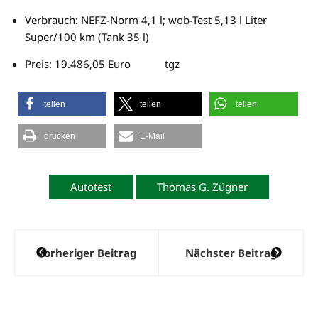
Verbrauch: NEFZ-Norm 4,1 l; wob-Test 5,13 l Liter
Super/100 km (Tank 35 l)
Preis: 19.486,05 Euro tgz
teilen
teilen
teilen
drucken
E-Mail
Autotest
Thomas G. Zügner
Beitragsnavigation
Vorheriger Beitrag
Nächster Beitrag