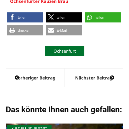
Ochsenfurter Kauzen Bräu
teilen
teilen
teilen
drucken
E-Mail
Ochsenfurt
Beitragsnavigation
Vorheriger Beitrag
Nächster Beitrag
Das könnte Ihnen auch gefallen:
KULTUR UND FREIZEIT