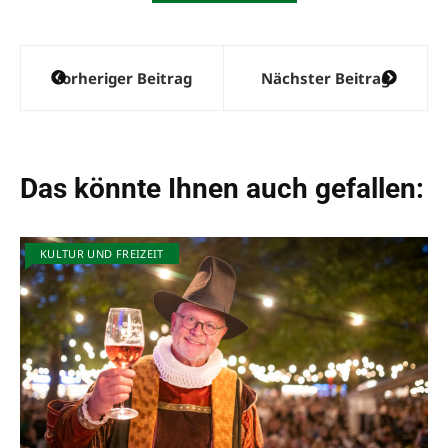
a
t
i
Beitragsnavigation
v
Vorheriger Beitrag
Nächster Beitrag
e
:
Das könnte Ihnen auch gefallen:
KULTUR UND FREIZEIT