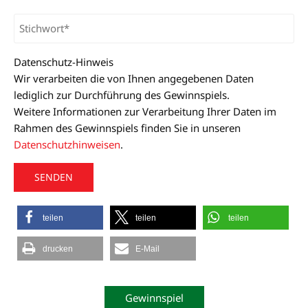
Datenschutz-Hinweis
Wir verarbeiten die von Ihnen angegebenen Daten
lediglich zur Durchführung des Gewinnspiels.
Weitere Informationen zur Verarbeitung Ihrer Daten im
Rahmen des Gewinnspiels finden Sie in unseren
Datenschutzhinweisen
.
A
teilen
teilen
teilen
l
t
drucken
E-Mail
e
r
n
Gewinnspiel