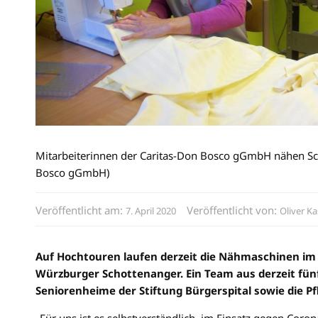
Mitarbeiterinnen der Caritas-Don Bosco gGmbH nähen Schu
Bosco gGmbH)
Veröffentlicht am:
Veröffentlicht von:
7. April 2020
Oliver Ka
Auf Hochtouren laufen derzeit die Nähmaschinen i
Würzburger Schottenanger. Ein Team aus derzeit fünf 
Seniorenheime der Stiftung Bürgerspital sowie die P
„Für uns ist es selbstverständlich, im Einsatz gegen Coron