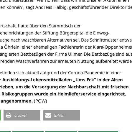
sten können“, sagt Andreas Halbig, geschäftsführender Direktor d
rtschaft, hatte über den Stammtisch der
eneinrichtungen der Stiftung Bürgerspital die Einweg-
che nach waschbaren Alternativen sei. Das Schnittmuster entwa
a Öhrlein, einer ehemaligen Fachlehrerin der Klara-Oppenheime
srangierten Bettbezügen der Firma Ullmer. Die Bettbezüge sind au
renden Waschverfahren zur erneuten Nutzung aufbereitet werde
finden sich aktuell aufgrund der Corona-Pandemie in einer
r Ausbildungs-Lebensmittelladen „Ums Eck“ in der Alten
ieben, um die Versorgung der Nachbarschaft mit frischen
Risikogruppen wurde ein Heimlieferservice eingerichtet.
28 angenommen.
(POW)
drucken
E-Mail