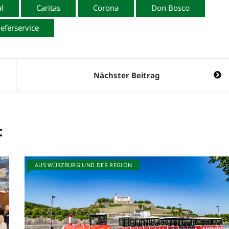
l
Caritas
Corona
Don Bosco
ieferservice
Nächster Beitrag
:
AUS WÜRZBURG UND DER REGION