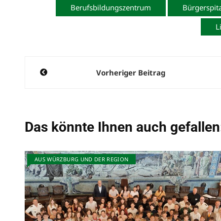
Berufsbildungszentrum
Bürgerspita
L
Beitragsnavigation
Vorheriger Beitrag
Das könnte Ihnen auch gefallen
AUS WÜRZBURG UND DER REGION