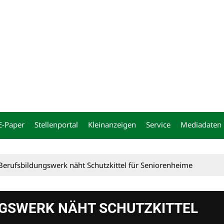
ng
E-Paper
Stellenportal
Kleinanzeigen
Service
Mediadaten
erufsbildungswerk näht Schutzkittel für Seniorenheime
GSWERK NÄHT SCHUTZKITTEL