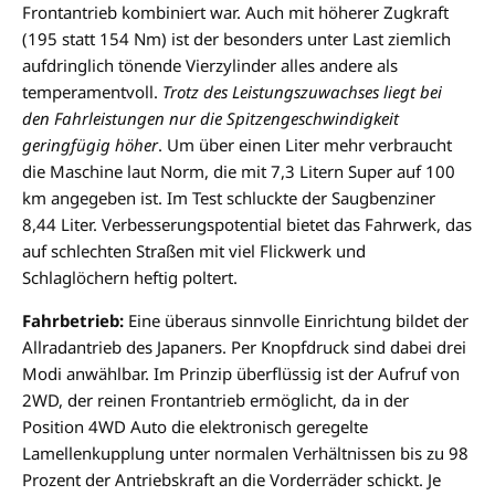
Frontantrieb kombiniert war. Auch mit höherer Zugkraft
(195 statt 154 Nm) ist der besonders unter Last ziemlich
aufdringlich tönende Vierzylinder alles andere als
temperamentvoll.
Trotz des Leistungszuwachses liegt bei
den Fahrleistungen nur die Spitzengeschwindigkeit
geringfügig höher
. Um über einen Liter mehr verbraucht
die Maschine laut Norm, die mit 7,3 Litern Super auf 100
km angegeben ist. Im Test schluckte der Saugbenziner
8,44 Liter. Verbesserungspotential bietet das Fahrwerk, das
auf schlechten Straßen mit viel Flickwerk und
Schlaglöchern heftig poltert.
Fahrbetrieb:
Eine überaus sinnvolle Einrichtung bildet der
Allradantrieb des Japaners. Per Knopfdruck sind dabei drei
Modi anwählbar. Im Prinzip überflüssig ist der Aufruf von
2WD, der reinen Frontantrieb ermöglicht, da in der
Position 4WD Auto die elektronisch geregelte
Lamellenkupplung unter normalen Verhältnissen bis zu 98
Prozent der Antriebskraft an die Vorderräder schickt. Je