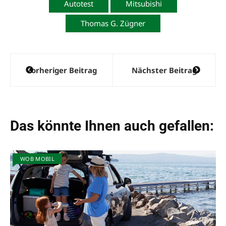
Autotest
Mitsubishi
Thomas G. Zügner
Beitragsnavigation
Vorheriger Beitrag
Nächster Beitrag
Das könnte Ihnen auch gefallen:
WOB MOBIL