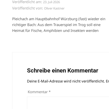
Veröffentlicht am:
23. Juli 2026
Veröffentlicht von:
Oliver Kastner
Pleichach am Hauptbahnhof Würzburg (fast) wieder ein
richtiger Bach: Aus dem Trauerspiel im Trog soll eine
Heimat für Fische, Amphibien und Insekten werden
Schreibe einen Kommentar
Deine E-Mail-Adresse wird nicht veröffentlicht.
Alternative:
E
Kommentar
*