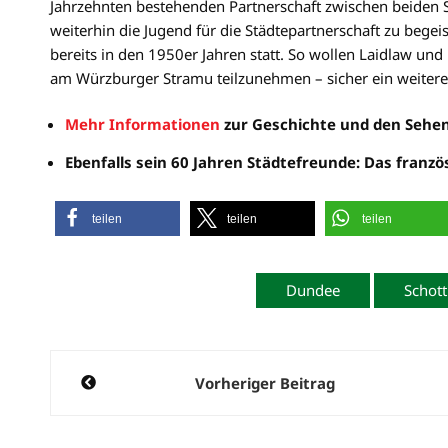
Jahrzehnten bestehenden Partnerschaft zwischen beiden St
weiterhin die Jugend für die Städtepartnerschaft zu bege
bereits in den 1950er Jahren statt. So wollen Laidlaw un
am Würzburger Stramu teilzunehmen – sicher ein weiterer
Mehr Informationen
zur Geschichte und den Sehe
Ebenfalls sein 60 Jahren Städtefreunde: Das franz
teilen
teilen
teilen
Dundee
Schott
Beitragsnavigation
Vorheriger Beitrag