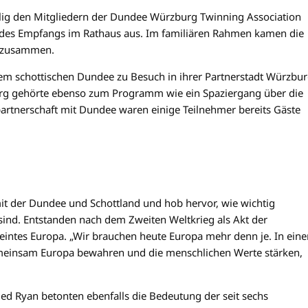
lig den Mitgliedern der Dundee Würzburg Twinning Association
 des Empfangs im Rathaus aus. Im familiären Rahmen kamen die
g zusammen.
dem schottischen Dundee zu Besuch in ihrer Partnerstadt Würzbur
erg gehörte ebenso zum Programm wie ein Spaziergang über die
partnerschaft mit Dundee waren einige Teilnehmer bereits Gäste
mit der Dundee und Schottland und hob hervor, wie wichtig
sind. Entstanden nach dem Zweiten Weltkrieg als Akt der
eintes Europa. „Wir brauchen heute Europa mehr denn je. In eine
gemeinsam Europa bewahren und die menschlichen Werte stärken,
d Ryan betonten ebenfalls die Bedeutung der seit sechs