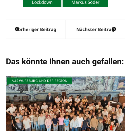
Lockdown
Markus Söder
Beitragsnavigation
Vorheriger Beitrag
Nächster Beitrag
Das könnte Ihnen auch gefallen:
AUS WÜRZBURG UND DER REGION