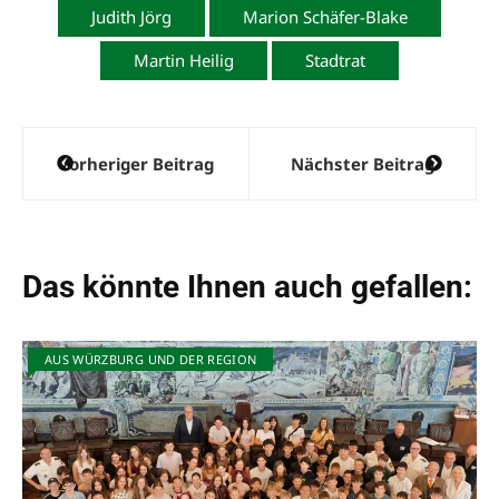
Judith Jörg
Marion Schäfer-Blake
Martin Heilig
Stadtrat
Beitragsnavigation
Vorheriger Beitrag
Nächster Beitrag
Das könnte Ihnen auch gefallen:
AUS WÜRZBURG UND DER REGION