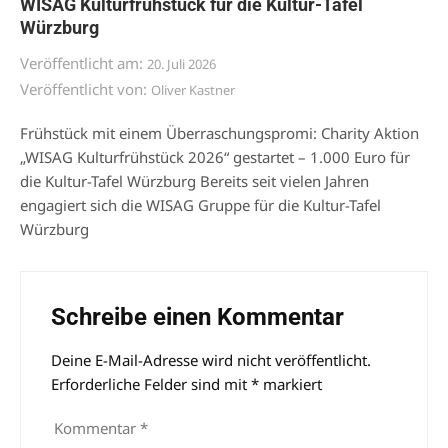
WISAG Kulturfrühstück für die Kultur-Tafel
Würzburg
Veröffentlicht am:
20. Juli 2026
Veröffentlicht von:
Oliver Kastner
Frühstück mit einem Überraschungspromi: Charity Aktion
„WISAG Kulturfrühstück 2026“ gestartet – 1.000 Euro für
die Kultur-Tafel Würzburg Bereits seit vielen Jahren
engagiert sich die WISAG Gruppe für die Kultur-Tafel
Würzburg
Schreibe einen Kommentar
Deine E-Mail-Adresse wird nicht veröffentlicht.
Alternative:
Erforderliche Felder sind mit
*
markiert
Kommentar
*