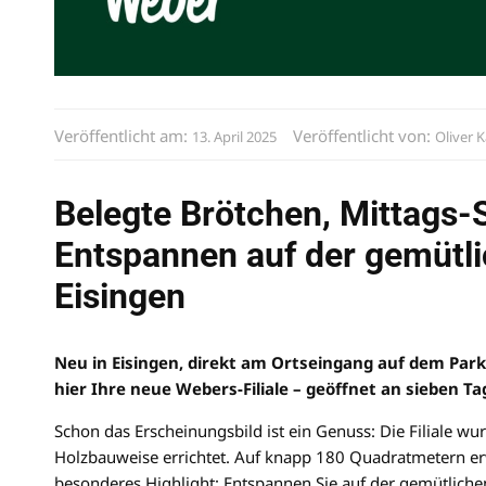
Veröffentlicht am:
Veröffentlicht von:
13. April 2025
Oliver 
Belegte Brötchen, Mittags-S
Entspannen auf der gemütli
Eisingen
Neu in Eisingen, direkt am Ortseingang auf dem Parkp
hier Ihre neue Webers-Filiale – geöffnet an sieben T
Schon das Erscheinungsbild ist ein Genuss: Die Filiale wu
Holzbauweise errichtet. Auf knapp 180 Quadratmetern erw
besonderes Highlight: Entspannen Sie auf der gemütlichen