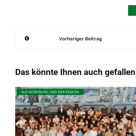
Beitragsnavigation
Vorheriger Beitrag
Das könnte Ihnen auch gefallen
AUS WÜRZBURG UND DER REGION