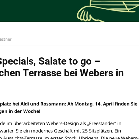
Kastner
pecials, Salate to go –
chen Terrasse bei Webers in
latz bei Aldi und Rossmann: Ab Montag, 14. April finden Sie
agen in der Woche!
rde im überarbeiteten Webers-Design als „Freestander“ in
arten Sie ein modernes Geschäft mit 25 Sitzplätzen. Ein
 Aussichts-Terrasse im ersten Stock! Übrigens: Die neue Webers-