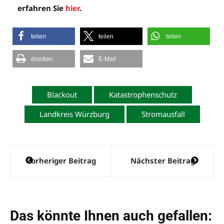
erfahren Sie
hier
.
teilen
teilen
teilen
drucken
E-Mail
Blackout
Katastrophenschutz
Landkreis Würzburg
Stromausfall
Beitragsnavigation
Vorheriger Beitrag
Nächster Beitrag
Das könnte Ihnen auch gefallen: