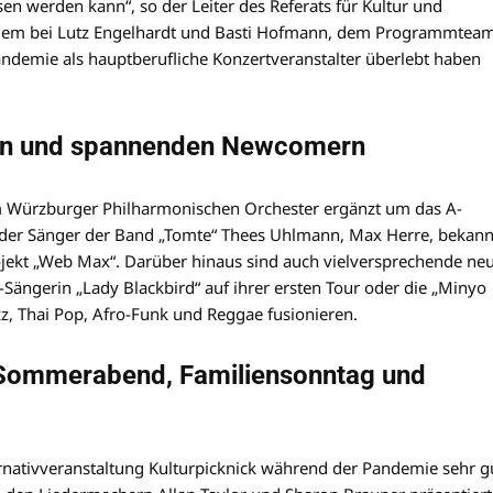
ossen werden kann“, so der Leiter des Referats für Kultur und
udem bei Lutz Engelhardt und Basti Hofmann, dem Programmtea
andemie als hauptberufliche Konzertveranstalter überlebt haben
ßen und spannenden Newcomern
m Würzburger Philharmonischen Orchester ergänzt um das A-
 der Sänger der Band „Tomte“ Thees Uhlmann, Max Herre, bekann
ojekt „Web Max“. Darüber hinaus sind auch vielversprechende ne
-Sängerin „Lady Blackbird“ auf ihrer ersten Tour oder die „Minyo
azz, Thai Pop, Afro-Funk und Reggae fusionieren.
m Sommerabend, Familiensonntag und
nativveranstaltung Kulturpicknick während der Pandemie sehr g