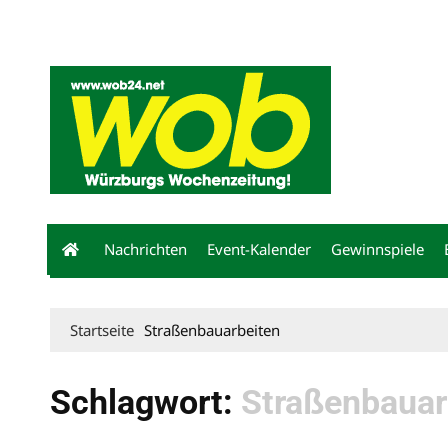
Mediadaten
wob nicht erhalten
Kontakt
Impressum
Bewerbu
Nachrichten
Event-Kalender
Gewinnspiele
Startseite
Straßenbauarbeiten
Schlagwort:
Straßenbauar