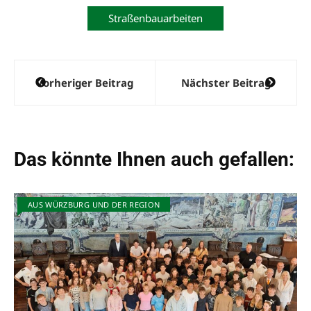
Straßenbauarbeiten
Beitragsnavigation
Vorheriger Beitrag
Nächster Beitrag
Das könnte Ihnen auch gefallen:
AUS WÜRZBURG UND DER REGION