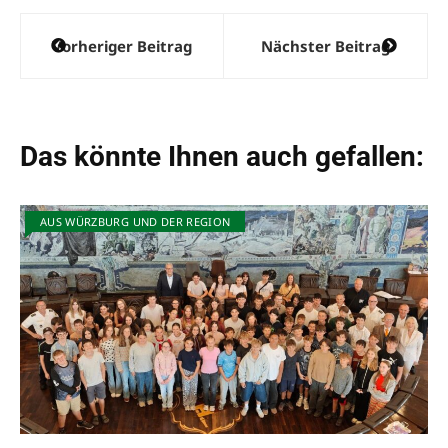
Beitragsnavigation
Vorheriger Beitrag
Nächster Beitrag
Das könnte Ihnen auch gefallen:
AUS WÜRZBURG UND DER REGION