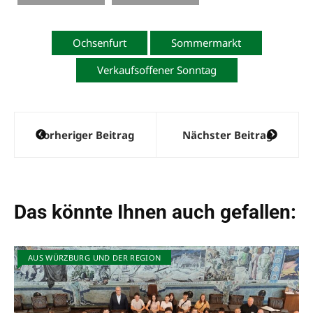
Ochsenfurt
Sommermarkt
Verkaufsoffener Sonntag
Beitragsnavigation
Vorheriger Beitrag
Nächster Beitrag
Das könnte Ihnen auch gefallen:
AUS WÜRZBURG UND DER REGION